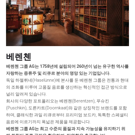
베렌첸
베렌첸 그룹 AG는 1758년에 설립되어 260년이 넘는 유구한 역사를
자랑하는 증류주 및 리큐르 분야의 명망 있는 기업입니다.
독일 하젤뤼네(Haselünne)에 본사를 둔 베렌첸 그룹은 전통과 현대
의 조화를 이루며 고품질 음료를 생산하는 혁신적인 접근 방식으로
널리 알려져 있습니다.
회사의 다양한 포트폴리오는 베렌첸(Berentzen), 푸슈킨
(Puschkin), 도른카트(Doornkaat)와 같은 상징적인 브랜드를 포함
하며, 클래식한 과일 리큐르부터 프리미엄 보드카, 독특한 스페셜티
음료에 이르기까지 폭넓은 제품을 제공합니다.
베렌첸 그룹 AG는 최고 수준의 품질과 지속 가능성을 유지하기 위