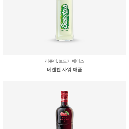
,
리큐어
보드카 베이스
베렌첸 사워 애플