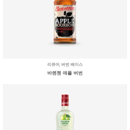
,
리큐어
버번 베이스
바렌첸 애플 버번