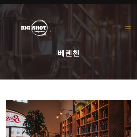
한국어
English
베렌첸