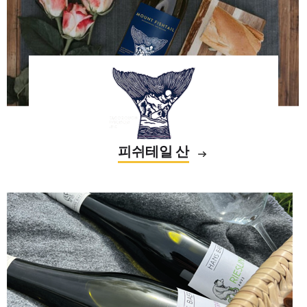
피쉬테일 산