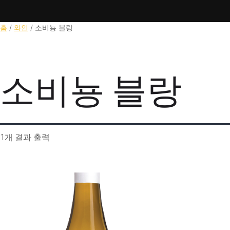
홈
/
와인
/ 소비뇽 블랑
소비뇽 블랑
1개 결과 출력