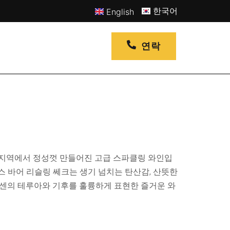
한국어
English
연락
 지역에서 정성껏 만들어진 고급 스파클링 와인입
스 바어 리슬링 쎄크는 생기 넘치는 탄산감, 산뜻한
헤센의 테루아와 기후를 훌륭하게 표현한 즐거운 와