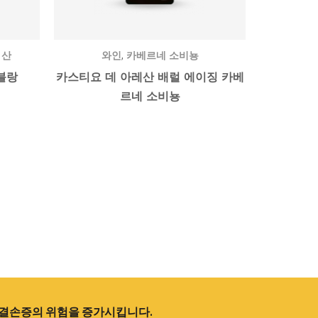
,
 산
와인
카베르네 소비뇽
블랑
카스티요 데 아레산 배럴 에이징 카베
르네 소비뇽
적 결손증의 위험을 증가시킵니다.