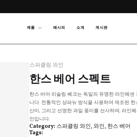
제품
레시피
소개
게시판
스파클링 와인
한스 베어 스펙트
한스 바어 리슬링 쎄크는 독일의 유명한 라인헤센
니다. 전통적인 샹파뉴 방식을 사용하여 제조된 한
산미, 그리고 선명한 과일 풍미를 선사하며, 라인
인입니다.
Category:
스파클링 와인, 와인, 한스 베어
Tags: